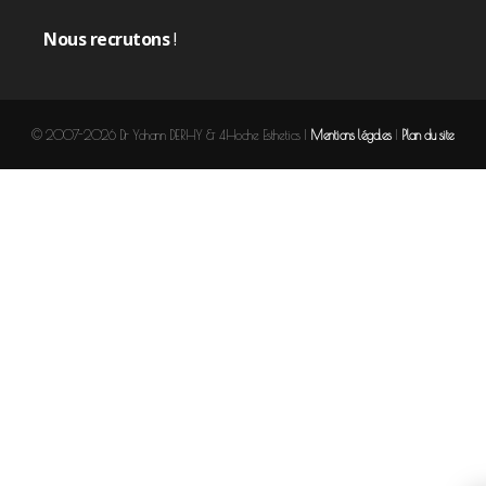
Nous recrutons
!
© 2007-2026 Dr Yohann DERHY & 4Hoche Esthetics |
Mentions légales
|
Plan du site